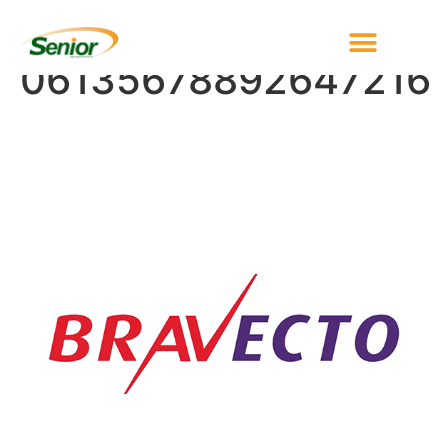
1679413429575-
06135678892647216